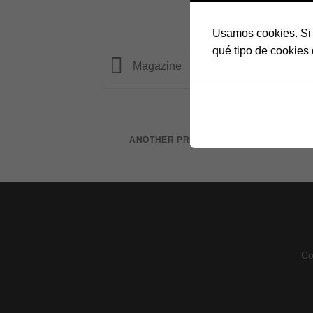
Usamos cookies. Si 
qué tipo de cookies 
Magazine
AZINE
ANOTHER PRINT PACKAGE
Co