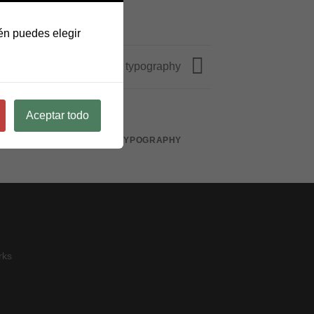
én puedes elegir
Portfolio typography
Aceptar todo
PORTFOLIO TYPOGRAPHY
rks