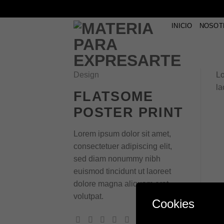
Skip
INICIO
NOSOT
to
content
Design
Lo
la
FLATSOME
POSTER PRINT
Lorem ipsum dolor sit amet,
consectetuer adipiscing elit,
sed diam nonummy nibh
euismod tincidunt ut laoreet
dolore magna aliquam erat
volutpat.
Cookies