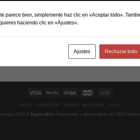
te parece bien, simplemente haz clic en «Aceptar todo». Tambi
quieres haciendo clic en «Ajustes».
Ajustes
Rechazar todo
FL3 PRINT PACKAGE
AWESOME PENCIL POSTER
INICIO
NOSOTROS
TIENDA
MI CUENTA
BLOG
pyright 2026 ©
ExpresArte
Hospedado y desarrollado por
EDR Netwo