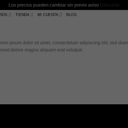
Los precios pueden cambiar sin previo aviso
Descartar
ROS
TIENDA
MI CUENTA
BLOG
rem ipsum dolor sit amet, consectetuer adipiscing elit, sed di
oreet dolore magna aliquam erat volutpat.