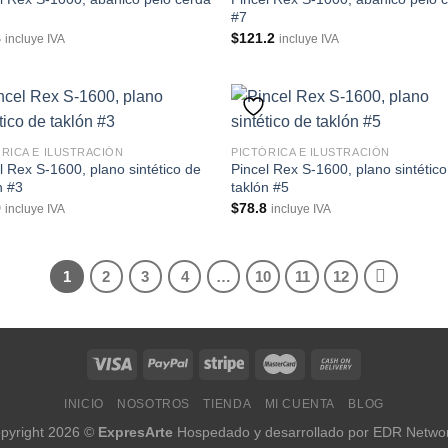
#7
8
$
121.2
incluye IVA
incluye IVA
RICA E ILUSTRACIÓN
PICTÓRICA E ILUSTRACIÓN
l Rex S-1600, plano sintético de
Pincel Rex S-1600, plano sintétic
n #3
taklón #5
9
$
78.8
incluye IVA
incluye IVA
1
2
3
4
…
10
11
12
INICIO
NOSOTROS
TIENDA
MI CUENTA
BLOG
pyright 2026 ©
ExpresArte
Hospedado y desarrollado por
EDR Netwo