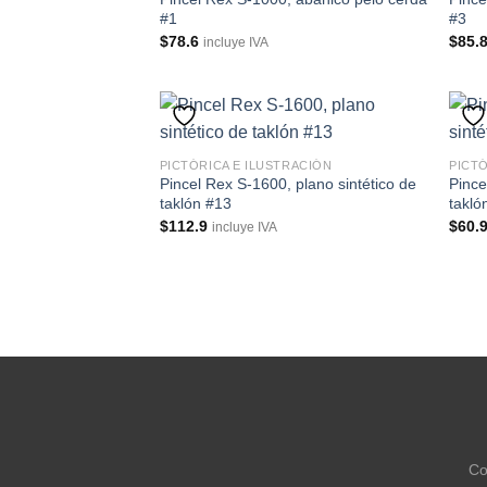
#1
#3
$
78.6
$
85.
incluye IVA
PICTÓRICA E ILUSTRACIÓN
PICTÓ
Pincel Rex S-1600, plano sintético de
Pince
taklón #13
takló
$
112.9
$
60.
incluye IVA
Co