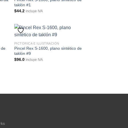
taklón #1
$
44.2
incluye IVA
PICTÓRICA E ILUSTRACIÓN
o de
Pincel Rex S-1600, plano sintético de
taklón #9
$
96.0
incluye IVA
rks