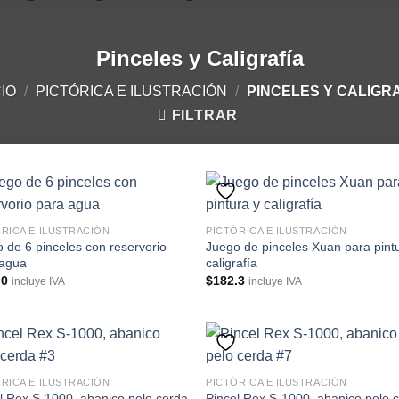
Pinceles y Caligrafía
CIO
/
PICTÓRICA E ILUSTRACIÓN
/
PINCELES Y CALIGR
FILTRAR
RICA E ILUSTRACIÓN
PICTÓRICA E ILUSTRACIÓN
 de 6 pinceles con reservorio
Juego de pinceles Xuan para pint
 agua
caligrafía
.0
$
182.3
incluye IVA
incluye IVA
RICA E ILUSTRACIÓN
PICTÓRICA E ILUSTRACIÓN
l Rex S-1000, abanico pelo cerda
Pincel Rex S-1000, abanico pelo 