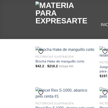
Skip
to
content
INI
PICTÓRICA E ILUSTRACIÓN
Brocha Hake de manguillo corto
PICTÓ
Rango
$
42.2
-
$
216.2
Juego
incluye IVA
de
para
precios:
desde
$
197
$42.2
hasta
$216.2
PICTÓRICA E ILUSTRACIÓN
PICTÓ
Pincel Rex S-1000, abanico pelo cerda
Pince