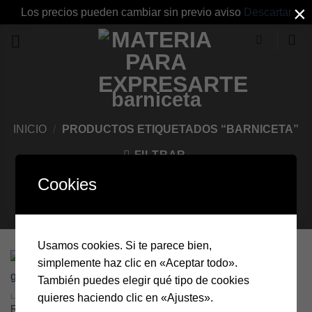
×
Los precios pueden cambiar sin previo aviso
Descartar
Skip
to
content
barniceta
INICIO
/
PRODUCTOS ETIQUETADOS “BARNICETA”
FILTRAR
Cookies
Usamos cookies. Si te parece bien,
simplemente haz clic en «Aceptar todo».
También puedes elegir qué tipo de cookies
quieres haciendo clic en «Ajustes».
LABORATORIO DEL ARTISTA
Resina Dammar en granos