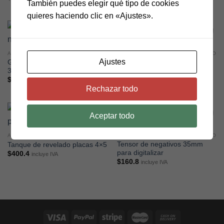
También puedes elegir qué tipo de cookies
quieres haciendo clic en «Ajustes».
ACCESORIOS DE CUARTO OBSCURO
ACCESORIOS DE CUARTO OBSCURO
Ajustes
Ganchos para colgar negativos
Tanque de revelado para rollo
35mm
35mm
$
38.0
$
444.0
incluye IVA
incluye IVA
Rechazar todo
Aceptar todo
ACCESORIOS DE CUARTO OBSCURO
ACCESORIOS DE CUARTO OBSCURO
Tensor de negativos 35mm
Tanque de revelado placas 4×5
para digitalizar
$
400.4
incluye IVA
$
160.8
incluye IVA