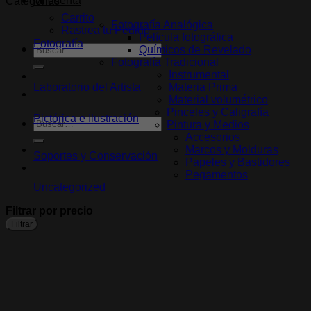
Mi cuenta
Categorias
precios:
Carrito
desde
Fotografía Analógica
Rastrea tu Pedido
$1,739.0
Película fotográfica
Fotografía
hasta
Buscar
Blog
Químicos de Revelado
$130,612.0
por:
Fotografía Tradicional
Instrumental
Laboratorio del Artista
Materia Prima
Material volumétrico
Pinceles y Caligrafía
Pictórica e Ilustración
Buscar
Pintura y Medios
por:
Accesorios
Marcos y Molduras
Soportes y Conservación
Papeles y Bastidores
Pegamentos
Uncategorized
Filtrar por precio
Filtrar