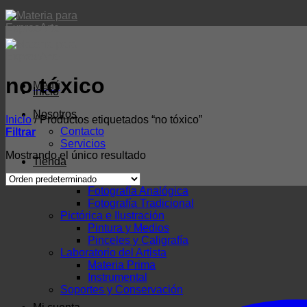
Skip
to
×
content
no tóxico
Menú
Inicio
Nosotros
Inicio
/
Productos etiquetados “no tóxico”
Contacto
Filtrar
Servicios
Mostrando el único resultado
Tienda
Fotografía
Fotografía Analógica
Fotografía Tradicional
Pictórica e Ilustración
Pintura y Medios
Pinceles y Caligrafía
Laboratorio del Artista
Materia Prima
Instrumental
Soportes y Conservación
Necesarias