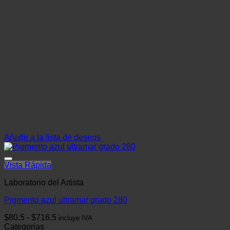
ofertas
personalizados.
Añadir a la lista de deseos
Vista Rápida
Laboratorio del Artista
Pigmento azul ultramar grado 280
Rango
$
80.5
-
$
716.5
incluye IVA
de
Categorias