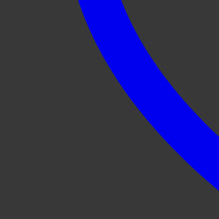
Experiencia
Para que
nuestra web
funcione lo
mejor posible
durante tu
visita. Si
rechaza estas
cookies,
algunas
funcionalidades
desaparecerán
de la web.
Marketing
Al compartir tus
intereses y
comportamiento
mientras visitas
nuestro sitio,
aumentas la
posibilidad de
ver contenido y