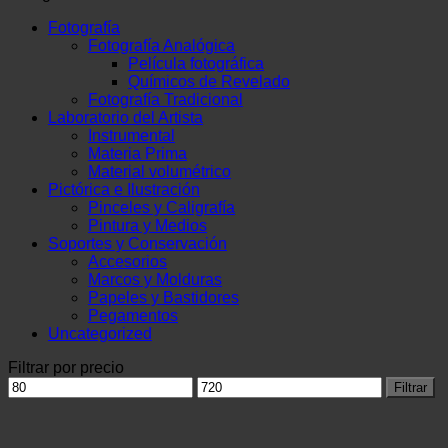
precios:
Fotografía
desde
Fotografía Analógica
$80.5
Película fotográfica
hasta
Químicos de Revelado
$716.5
Fotografía Tradicional
Laboratorio del Artista
Instrumental
Materia Prima
Material volumétrico
Pictórica e Ilustración
Pinceles y Caligrafía
Pintura y Medios
Soportes y Conservación
Accesorios
Marcos y Molduras
Papeles y Bastidores
Pegamentos
Uncategorized
Filtrar por precio
Precio
Precio
Filtrar
mínimo
máximo