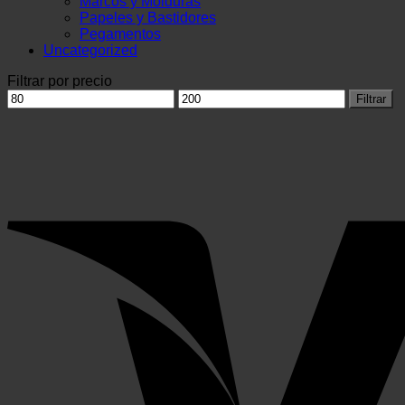
Marcos y Molduras
ofertas
Papeles y Bastidores
personalizados.
Pegamentos
Uncategorized
Filtrar por precio
Precio
Precio
Filtrar
mínimo
máximo