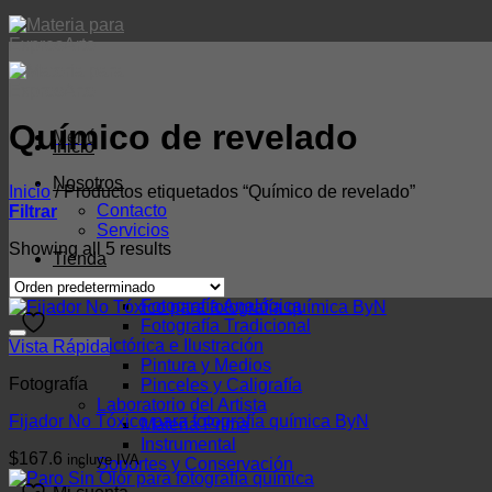
Skip
to
×
content
Químico de revelado
Menú
Inicio
Nosotros
Inicio
/
Productos etiquetados “Químico de revelado”
Contacto
Filtrar
Servicios
Showing all 5 results
Tienda
Fotografía
Fotografía Analógica
Fotografía Tradicional
Pictórica e Ilustración
Vista Rápida
Pintura y Medios
Fotografía
Pinceles y Caligrafía
Laboratorio del Artista
Fijador No Tóxico para fotografía química ByN
Materia Prima
Instrumental
$
167.6
incluye IVA
Soportes y Conservación
Necesarias