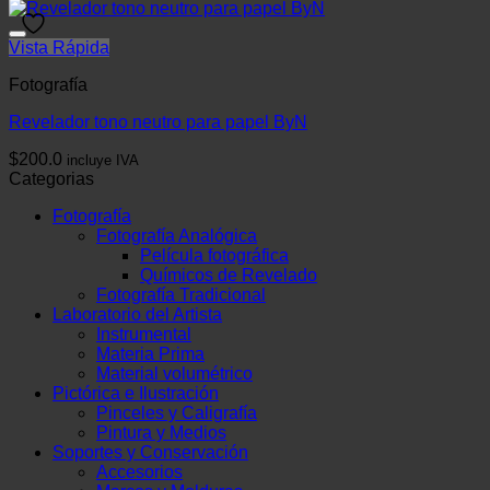
Experiencia
Para que
Vista Rápida
nuestra web
funcione lo
Fotografía
mejor posible
durante tu
Revelador tono neutro para papel ByN
visita. Si
rechaza estas
$
200.0
incluye IVA
cookies,
Categorias
algunas
funcionalidades
Fotografía
desaparecerán
Fotografía Analógica
de la web.
Película fotográfica
Químicos de Revelado
Fotografía Tradicional
Laboratorio del Artista
Marketing
Instrumental
Al compartir tus
Materia Prima
intereses y
Material volumétrico
comportamiento
Pictórica e Ilustración
mientras visitas
Pinceles y Caligrafía
nuestro sitio,
Pintura y Medios
aumentas la
Soportes y Conservación
posibilidad de
Accesorios
ver contenido y