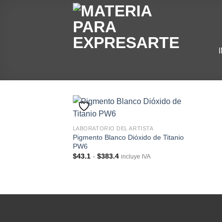
Skip
to
content
LABORATORIO DEL ARTISTA
Pigmento Blanco Dióxido de Titanio
PW6
Rango
$
43.1
-
$
383.4
incluye IVA
de
precios:
desde
$43.1
hasta
$383.4