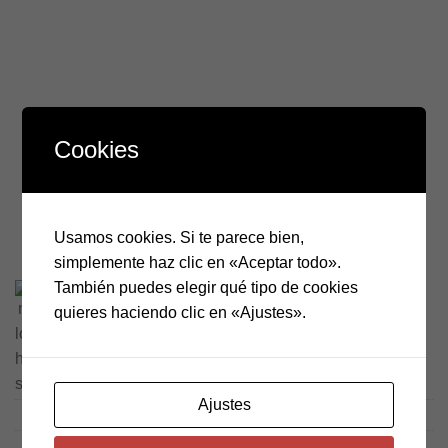
Cookies
97.7
$
incluye IVA
Usamos cookies. Si te parece bien,
Barra original sumi para la preparación de tinta china
simplemente haz clic en «Aceptar todo».
Hasta 12 pagos sin tarjeta
con Mercado Pago.
También puedes elegir qué tipo de cookies
Saber más
quieres haciendo clic en «Ajustes».
Barra tinta sumi de caligrafía japonesa cantidad
AÑADIR AL CARRITO
Ajustes
SKU:
M-00047-Smi
Categorías:
Pictórica e Ilustración
,
Pinceles y Caligrafía
,
Pintura y