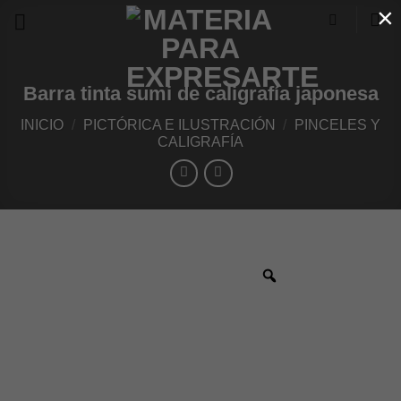
×
Skip
to
content
Barra tinta sumi de caligrafía japonesa
INICIO
/
PICTÓRICA E ILUSTRACIÓN
/
PINCELES Y
CALIGRAFÍA