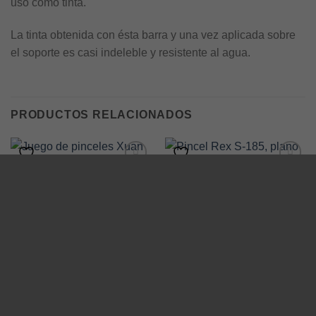
uso como tinta.
La tinta obtenida con ésta barra y una vez aplicada sobre
el soporte es casi indeleble y resistente al agua.
PRODUCTOS RELACIONADOS
PICTÓRICA E ILUSTRACIÓN
PICTÓRICA E ILUSTRACIÓN
Juego de pinceles Xuan para
Pincel Rex S-185, plano pelo
pintura y caligrafía
fino oreja de buey #7
$
182.3
$
120.9
incluye IVA
incluye IVA
INICIO
NOSOTROS
TIENDA
MI CUENTA
BLOG