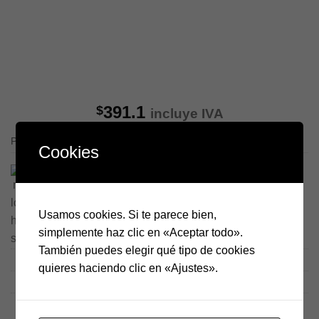
391.1
$
incluye IVA
Película fotográfica negativa en blanco y negro formato 120
Cookies
Hasta 12 pagos sin tarjeta
con Mercado Pago.
Saber más
Ilford Delta 3200 negativo blanco y negro rollo 120 cant
AÑADIR AL CARRITO
Usamos cookies. Si te parece bien,
simplemente haz clic en «Aceptar todo».
También puedes elegir qué tipo de cookies
SKU:
M-00048-F-PeBN-0004
quieres haciendo clic en «Ajustes».
Categorías:
Fotografía
,
Película fotográfica
Etiquetas:
B&W
,
Blanco y Negro
,
ByN
,
cuarto obscuro
,
fotografía
análoga
,
película
,
Película fotográfica
,
revelado manual
,
rollo 120