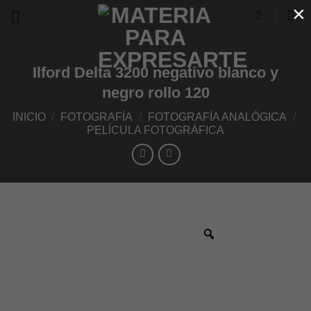
×
Skip
to
content
Ilford Delta 3200 negativo blanco y
negro rollo 120
INICIO
/
FOTOGRAFÍA
/
FOTOGRAFÍA ANALÓGICA
/
PELÍCULA FOTOGRÁFICA