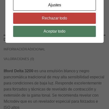
Ajustes
Rechazar todo
Aceptar todo
DESCRIPCIÓN
INFORMACIÓN ADICIONAL
VALORACIONES (0)
Ilford Delta 3200
es una emulsión blanco y negro
pancromática tradicional de muy alta sensibilidad especial
para condiciones de baja luz. Responde excelentemente
para forzados y técnicas de revelado de contracción y
extensión de la gama tonal. Se recomienda revelar con
Microdev que es un revelador especial para forzados e
ISO altos