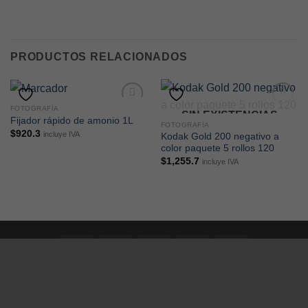
PRODUCTOS RELACIONADOS
FOTOGRAFÍA
SIN EXISTENCIAS
Fijador rápido de amonio 1L
FOTOGRAFÍA
$
920.3
incluye IVA
Kodak Gold 200 negativo a
color paquete 5 rollos 120
$
1,255.7
incluye IVA
INICIO
NOSOTROS
TIENDA
MI CUENTA
BLOG
Copyright 2026 ©
ExpresArte
Hospedado y desarrollado por