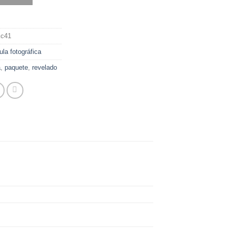
Kc41
ula fotográfica
a
,
paquete
,
revelado