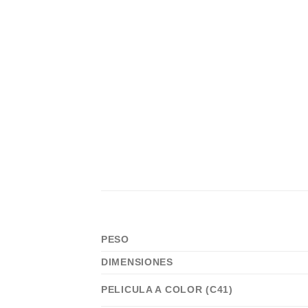
comportamiento
mientras visitas
nuestro sitio,
aumentas la
posibilidad de
ver contenido y
ofertas
personalizados.
PESO
DIMENSIONES
PELICULA A COLOR (C41)