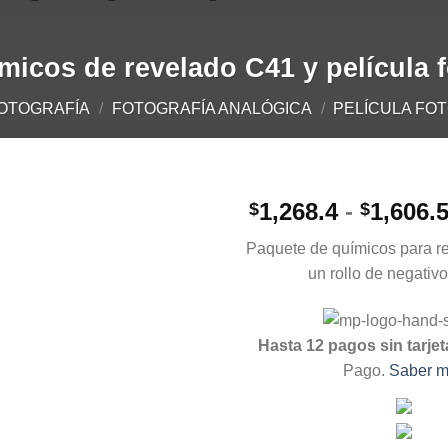
ímicos de revelado C41 y película f
OTOGRAFÍA
/
FOTOGRAFÍA ANALÓGICA
/
PELÍCULA FO
1,268.4
-
1,606.
$
$
Paquete de químicos para re
un rollo de negativo
Hasta 12 pagos sin tarjet
Pago.
Saber 