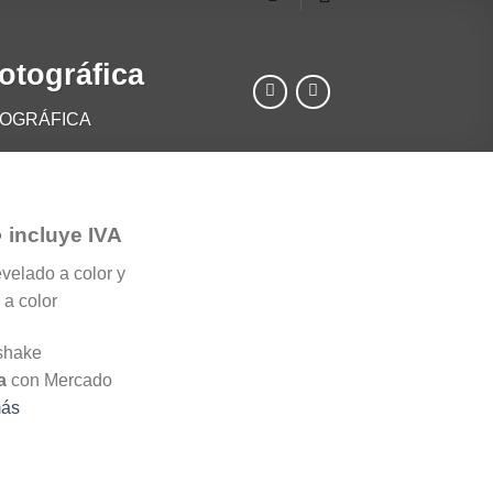
otográfica
TOGRÁFICA
Rango
5
incluye IVA
de
velado a color y
precios:
 a color
desde
$1,268.4
hasta
a
con Mercado
$1,606.5
más