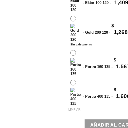
1,409
-
Ektar 100 120
-
$
1,268
-
Gold 200 120
-
Sin existencias
$
1,56
-
Portra 160 135
-
$
1,60
-
Portra 400 135
-
LIMPIAR
AÑADIR AL CA