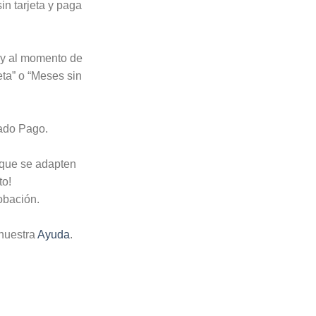
n tarjeta y paga
o y al momento de
eta” o “Meses sin
cado Pago.
 que se adapten
to!
obación.
nuestra
Ayuda
.