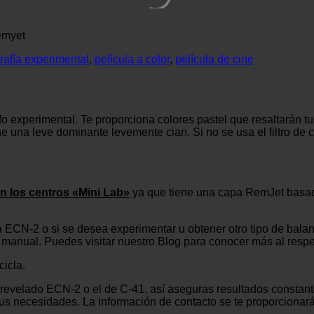
Remyet
rafía experimental
,
película a color
,
película de cine
afo experimental. Te proporciona colores pastel que resaltarán 
ene una leve dominante levemente cian. Si no se usa el filtro de
n los centros «Mini Lab»
ya que tiene una capa RemJet basada
CN-2 o si se desea experimentar u obtener otro tipo de balanc
a manual. Puedes visitar nuestro Blog para conocer más al respe
cicla.
 revelado ECN-2 o el de C-41, así aseguras resultados constan
tus necesidades. La información de contacto se te proporcionar