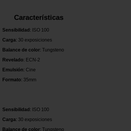
Experiencia
Para que
nuestra web
Características
funcione lo
mejor posible
durante tu
Sensibilidad
: ISO 100
visita. Si
Carga
: 30 exposiciones
rechaza estas
cookies,
Balance de color
: Tungsteno
algunas
funcionalidades
Revelado
: ECN-2
desaparecerán
de la web.
Emulsión
: Cine
Formato
: 35mm
Marketing
Al compartir tus
intereses y
comportamiento
mientras visitas
Sensibilidad
: ISO 100
nuestro sitio,
aumentas la
Carga
: 30 exposiciones
posibilidad de
ver contenido y
Balance de color
: Tungsteno