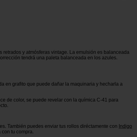
tus retrados y atmósferas vintage. La emulsión es balanceada
 corrección tendrá una paleta balanceada en los azules.
 en grafito que puede dañar la maquinaria y hecharla a
e de color, se puede revelar con la química C-41 para
cto.
tes. También puedes enviar tus rollos diréctamente con
Indigo
á con tu compra.