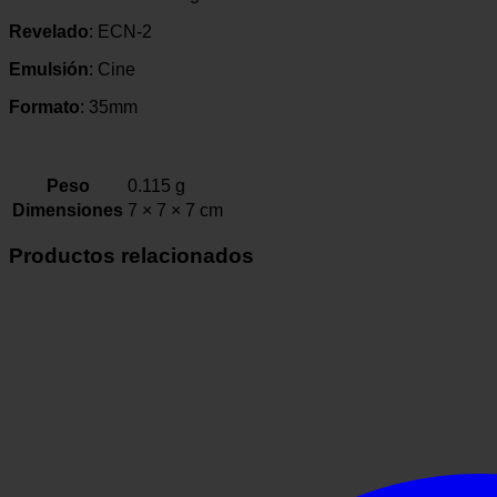
ofertas
personalizados.
Revelado
: ECN-2
Emulsión
: Cine
Formato
: 35mm
Peso
0.115 g
Dimensiones
7 × 7 × 7 cm
Productos relacionados