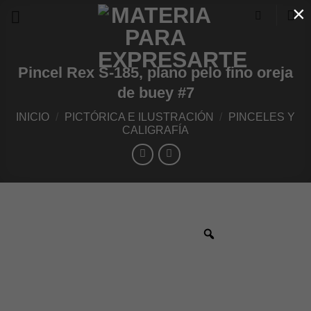
×
Skip
to
content
Pincel Rex S-185, plano pelo fino oreja
de buey #7
INICIO
/
PICTÓRICA E ILUSTRACIÓN
/
PINCELES Y
CALIGRAFÍA