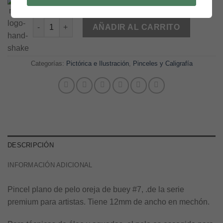
Hasta 12 pagos sin tarjeta
con Mercado Pago.
Saber más
Pincel Rex S-185, plano pelo fino oreja de buey #7 cant
AÑADIR AL CARRITO
Categorías:
Pictórica e Ilustración
,
Pinceles y Caligrafía
DESCRIPCIÓN
INFORMACIÓN ADICIONAL
Pincel plano de pelo oreja de buey #7, .de la serie
premium para artistas. Tiene 12mm de ancho en mechón.