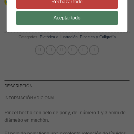
Rechazar todo
Saber más
Pincel Rex S-775, plano pelo pony #1 cantidad
AÑADIR AL CARRITO
Aceptar todo
Categorías:
Pictórica e Ilustración
,
Pinceles y Caligrafía
DESCRIPCIÓN
INFORMACIÓN ADICIONAL
Pincel hecho con pelo de pony, del número 1 y 3.5mm de
diámetro en mechón.
El pelo de pony tiene una excelente retención de líquidos,