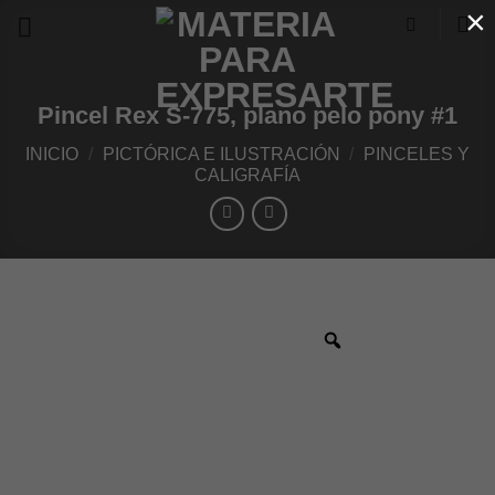
×
Skip
to
content
Pincel Rex S-775, plano pelo pony #1
INICIO
/
PICTÓRICA E ILUSTRACIÓN
/
PINCELES Y
CALIGRAFÍA