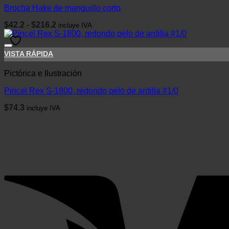
Brocha Hake de manguillo corto
Rango
$
42.2
-
$
216.2
incluye IVA
de
precios:
desde
VISTA RÁPIDA
$42.2
hasta
$216.2
Pictórica e Ilustración
Pincel Rex S-1800, redondo pelo de ardilla #1/0
$
74.3
incluye IVA