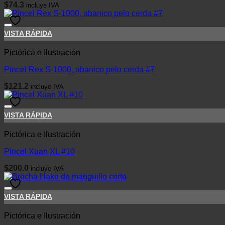
$
74.3
incluye IVA
VISTA RÁPIDA
Pictórica e Ilustración
Pincel Rex S-1000, abanico pelo cerda #7
$
121.2
incluye IVA
VISTA RÁPIDA
Pictórica e Ilustración
Pincel Xuan XL #10
$
200.0
incluye IVA
VISTA RÁPIDA
Pictórica e Ilustración