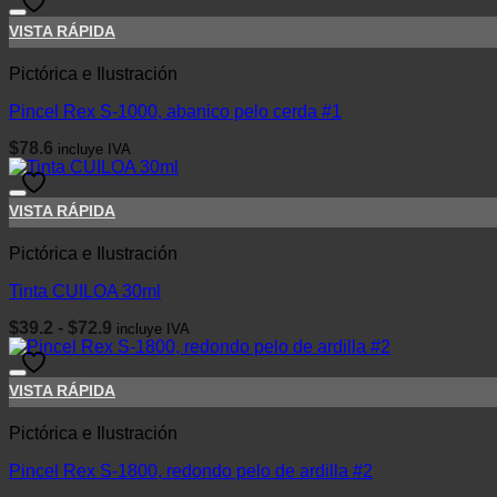
ofertas
personalizados.
VISTA RÁPIDA
Pictórica e Ilustración
Pincel Rex S-1000, abanico pelo cerda #1
$
78.6
incluye IVA
VISTA RÁPIDA
Pictórica e Ilustración
Tinta CUILOA 30ml
Rango
$
39.2
-
$
72.9
incluye IVA
de
precios:
desde
VISTA RÁPIDA
$39.2
hasta
$72.9
Pictórica e Ilustración
Pincel Rex S-1800, redondo pelo de ardilla #2