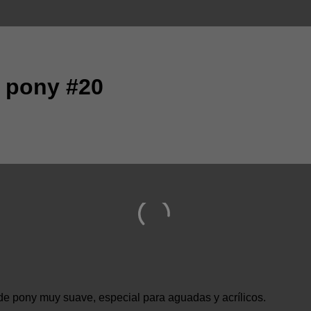
o pony #20
e pony muy suave, especial para aguadas y acrílicos.