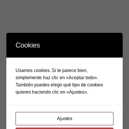
Cookies
Usamos cookies. Si te parece bien,
simplemente haz clic en «Aceptar todo».
También puedes elegir qué tipo de cookies
quieres haciendo clic en «Ajustes».
52.5
$
incluye IVA
Pincel de marca mexicana de gama media con fibras de
pelo de pony muy suave, especial para aguadas y
Ajustes
acrílicos.