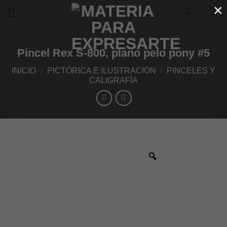
×
Skip
to
content
Pincel Rex S-800, plano pelo pony #5
INICIO
/
PICTÓRICA E ILUSTRACIÓN
/
PINCELES Y
CALIGRAFÍA