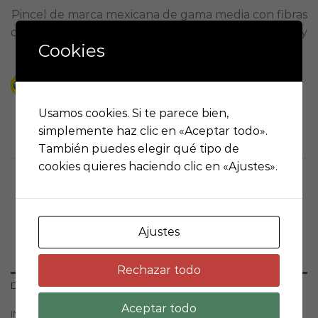
Pincel de marca mexicana de gama media con fibras
de pelo de pony muy suave, especial para aguadas y
Cookies
acrílicos.
Hasta 12 pagos sin tarjeta
con Mercado Pago.
Saber más
Pincel Rex S-800, plano pelo pony #5 cantidad
Usamos cookies. Si te parece bien,
AÑADIR AL CARRITO
simplemente haz clic en «Aceptar todo».
También puedes elegir qué tipo de
cookies quieres haciendo clic en «Ajustes».
Categorías:
Pictórica e Ilustración
,
Pinceles y Caligrafía
Ajustes
Rechazar todo
DESCRIPCIÓN
Aceptar todo
INFORMACIÓN ADICIONAL