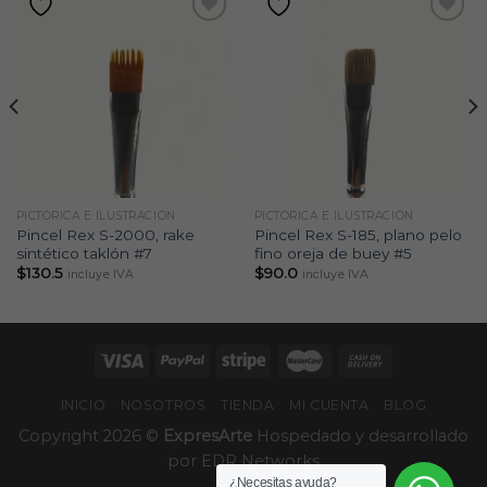
PICTÓRICA E ILUSTRACIÓN
PICTÓRICA E ILUSTRACIÓN
Pincel Rex S-2000, rake
Pincel Rex S-185, plano pelo
sintético taklón #7
fino oreja de buey #5
$
130.5
$
90.0
incluye IVA
incluye IVA
INICIO
NOSOTROS
TIENDA
MI CUENTA
BLOG
Copyright 2026 ©
ExpresArte
Hospedado y desarrollado
por
EDR Networks
¿Necesitas ayuda?