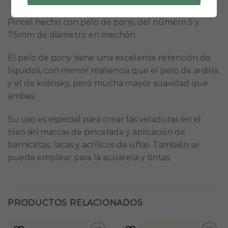
Pincel hecho con pelo de pony, del número 5 y
7.5mm de diámetro en mechón.
El pelo de pony tiene una excelente retención de
líquidos, con menor resiliencia que el pelo de ardilla
y el de kolinsky, pero mucha mayor suavidad que
ambas.
Su uso es especial para crear las veladuras en el
óleo sin marcas de pincelada y aplicación de
barnicetas, lacas y acrílicos de uñas. También se
puede emplear para la acuarela y tintas.
PRODUCTOS RELACIONADOS