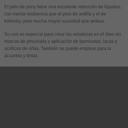
El pelo de pony tiene una excelente retención de líquidos,
con menor resiliencia que el pelo de ardilla y el de
kolinsky, pero mucha mayor suavidad que ambas.
Su uso es especial para crear las veladuras en el óleo sin
marcas de pincelada y aplicación de barnicetas, lacas y
acrílicos de uñas. También se puede emplear para la
acuarela y tintas.
PRODUCTOS RELACIONADOS
PICTÓRICA E ILUSTRACIÓN
PICTÓRICA E ILUSTRACIÓN
Pincel Rex S-185, plano pelo
Pincel Rex S-1600, plano
fino oreja de buey #5
sintético de taklón #9
$
90.0
$
96.0
incluye IVA
incluye IVA