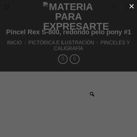
×
Skip
to
content
Pincel Rex S-800, redondo pelo pony #1
INICIO
/
PICTÓRICA E ILUSTRACIÓN
/
PINCELES Y
CALIGRAFÍA