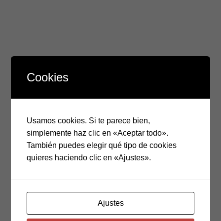
Cookies
Usamos cookies. Si te parece bien,
simplemente haz clic en «Aceptar todo».
También puedes elegir qué tipo de cookies
quieres haciendo clic en «Ajustes».
26.7
$
incluye IVA
Pincel de marca mexicana de gama media con fibras de
pelo de pony muy suave, especial para aguadas y
Ajustes
acrílicos.