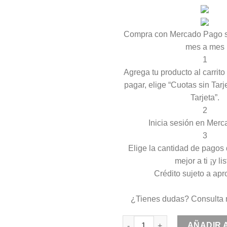
Compra con Mercado Pago si
mes a mes
1
Agrega tu producto al carrit
pagar, elige “Cuotas sin Tarj
Tarjeta”.
2
Inicia sesión en Mer
3
Elige la cantidad de pagos
mejor a ti ¡y lis
Crédito sujeto a apr
¿Tienes dudas? Consulta 
Pincel Rex S-800, redondo pe
AÑADIR 