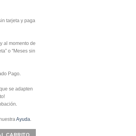
n tarjeta y paga
o y al momento de
eta” o “Meses sin
cado Pago.
 que se adapten
to!
obación.
nuestra
Ayuda
.
lo pony #5 cantidad
AL CARRITO