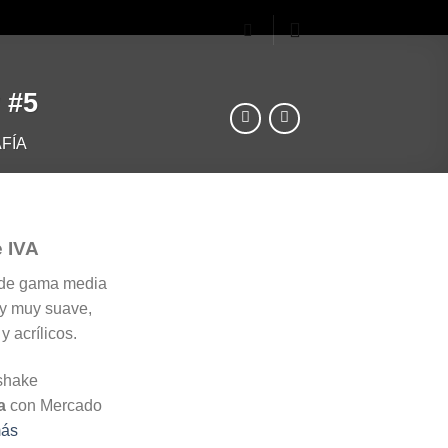
 #5
FÍA
e IVA
 de gama media
ny muy suave,
 acrílicos.
a
con Mercado
más