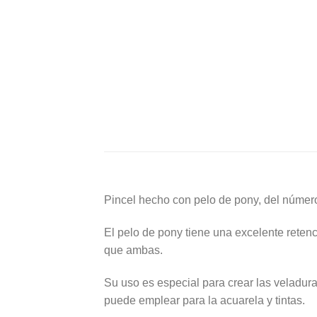
base a cómo
se usa la
web.
Experiencia
Para que
nuestra web
funcione lo
mejor posible
durante tu
visita. Si
rechaza estas
cookies,
algunas
Pincel hecho con pelo de pony, del núme
funcionalidades
desaparecerán
de la web.
El pelo de pony tiene una excelente retenc
que ambas.
Marketing
Su uso es especial para crear las veladura
Al compartir tus
puede emplear para la acuarela y tintas.
intereses y