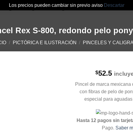
Los precios pueden cambiar sin previo aviso
Descartar
ROS
TIENDA
MI CUENTA
BLOG
ncel Rex S-800, redondo pelo pony
CIO
/
PICTÓRICA E ILUSTRACIÓN
/
PINCELES Y CALIGRA
52.5
$
incluy
Pincel de marca mexicana
con fibras de pelo de po
especial para aguadas y
Hasta 12 pagos sin tarjet
Pago.
Saber 