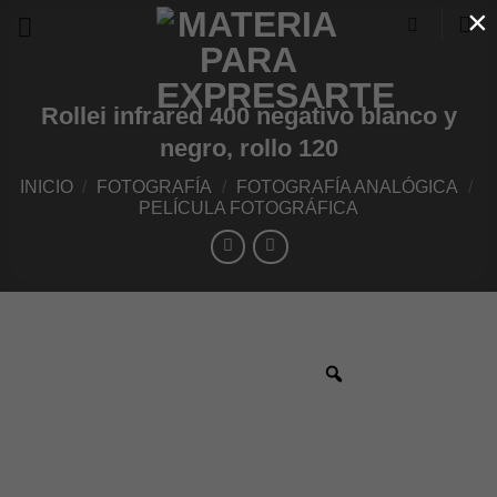
×
Skip
to
content
Rollei infrared 400 negativo blanco y
negro, rollo 120
INICIO
/
FOTOGRAFÍA
/
FOTOGRAFÍA ANALÓGICA
/
PELÍCULA FOTOGRÁFICA