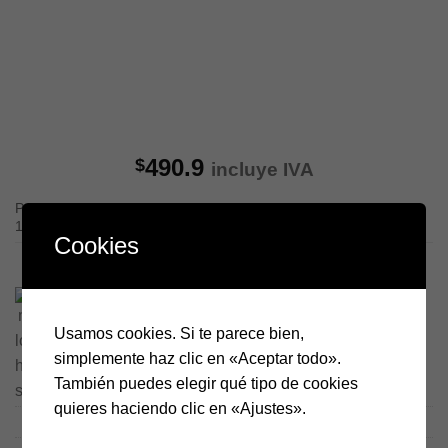
490.9
$
incluye IVA
Película fotográfica infrarroja negativa en blanco y negro formato
120
Cookies
3 disponibles (puede reservarse)
Hasta 12 pagos sin tarjeta
con Mercado Pago.
Saber más
Usamos cookies. Si te parece bien,
Rollei infrared 400 negativo blanco y negro, rollo 120 c
AÑADIR AL CARRITO
simplemente haz clic en «Aceptar todo».
También puedes elegir qué tipo de cookies
quieres haciendo clic en «Ajustes».
SKU:
M-00048-F-PeBN-0001