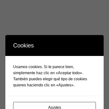
Cookies
Usamos cookies. Si te parece bien,
simplemente haz clic en «Aceptar todo».
También puedes elegir qué tipo de cookies
52.5
$
incluye IVA
quieres haciendo clic en «Ajustes».
Pincel de marca mexicana de gama media con fibras de
pelo de pony muy suave, especial para aguadas y
acrílicos.
Ajustes