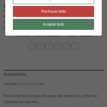
Hasta 12 pagos sin tarjeta
con Mercado Pago.
Saber más
Rechazar todo
Pincel Rex S-800, redondo pelo pony #5 cantidad
AÑADIR AL CARRITO
Aceptar todo
Categorías:
Pictórica e Ilustración
,
Pinceles y Caligrafía
DESCRIPCIÓN
INFORMACIÓN ADICIONAL
Pincel hecho con pelo de pony, del número 5 y 5mm de
diámetro en mechón.