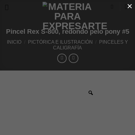
×
Skip
to
content
Pincel Rex S-800, redondo pelo pony #5
INICIO
/
PICTÓRICA E ILUSTRACIÓN
/
PINCELES Y
CALIGRAFÍA