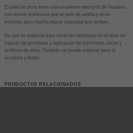
El pelo de pony tiene una excelente retención de líquidos,
con menor resiliencia que el pelo de ardilla y el de
kolinsky, pero mucha mayor suavidad que ambas.
Su uso es especial para crear las veladuras en el óleo sin
marcas de pincelada y aplicación de barnicetas, lacas y
acrílicos de uñas. También se puede emplear para la
acuarela y tintas.
PRODUCTOS RELACIONADOS
PICTÓRICA E ILUSTRACIÓN
PICTÓRICA E ILUSTRACIÓN
Pincel Rex S-1600, plano
Juego de pinceles Xuan para
sintético de taklón #5
pintura y caligrafía
$
78.8
$
182.3
incluye IVA
incluye IVA