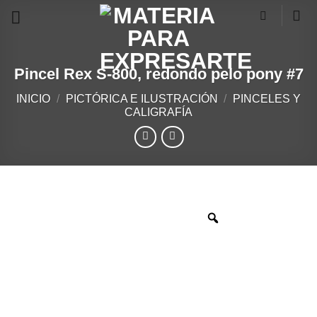
Skip
to
×
content
Pincel Rex S-800, redondo pelo pony #7
INICIO
/
PICTÓRICA E ILUSTRACIÓN
/
PINCELES Y
CALIGRAFÍA