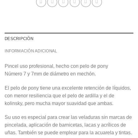
base a cómo
se usa la
web.
Experiencia
DESCRIPCIÓN
Para que
nuestra web
funcione lo
INFORMACIÓN ADICIONAL
mejor posible
durante tu
Pincel uso profesional, hecho con pelo de pony
visita. Si
rechaza estas
Número 7 y 7mm de diámetro en mechón.
cookies,
algunas
El pelo de pony tiene una excelente retención de líquidos,
funcionalidades
desaparecerán
con menor resiliencia que el pelo de ardilla y el de
de la web.
kolinsky, pero mucha mayor suavidad que ambas.
Su uso es especial para crear las veladuras sin marcas de
Marketing
pincelada, aplicación de barnicetas, lacas y acrílicos de
Al compartir tus
intereses y
uñas. También se puede emplear para la acuarela y tintas.