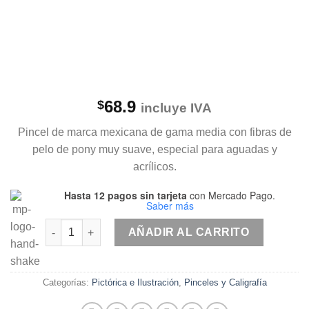
Necesarias
Estas
cookies no
68.9
$
incluye IVA
son
opcionales.
Son
Pincel de marca mexicana de gama media con fibras de
necesarias
pelo de pony muy suave, especial para aguadas y
para que
acrílicos.
funcione la
web.
Hasta 12 pagos sin tarjeta
con Mercado Pago.
Saber más
Pincel Rex S-800, redondo pelo pony #7 cantidad
Estadísticas
AÑADIR AL CARRITO
Para que
podamos
mejorar la
funcionalidad
Categorías:
Pictórica e Ilustración
,
Pinceles y Caligrafía
y estructura
de la web, en