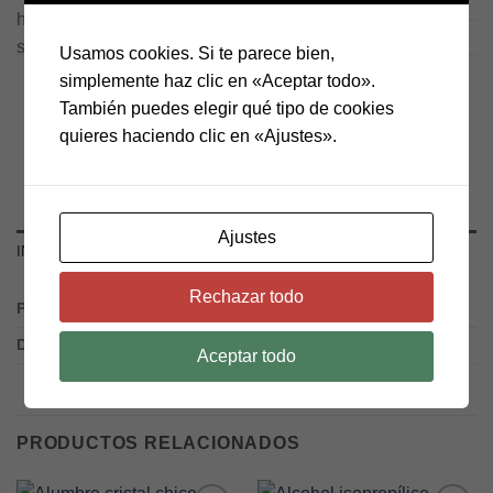
SKU:
M-00001
Usamos cookies. Si te parece bien,
Categorías:
Laboratorio del Artista
,
Materia Prima
simplemente haz clic en «Aceptar todo».
También puedes elegir qué tipo de cookies
quieres haciendo clic en «Ajustes».
Ajustes
INFORMACIÓN ADICIONAL
Rechazar todo
PESO
1.1 g
DIMENSIONES
8 × 10 × 10 cm
Aceptar todo
PRODUCTOS RELACIONADOS