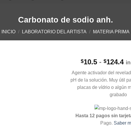
Carbonato de sodio anh.
INICIO
/
LABORATORIO DEL ARTISTA
/
MATERIA PRIMA
R
10.5
-
124.4
$
$
i
d
Agente activador del revelado
pr
pH de la solución. Muy útil p
d
placas de vídrio o algún m
$1
grabado
ha
$1
Hasta 12 pagos sin tarjet
Pago.
Saber 