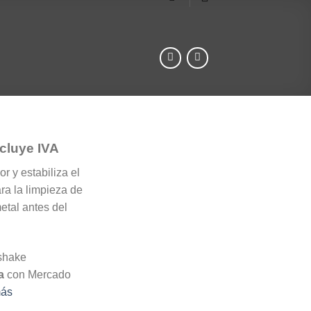
ango
ncluye IVA
e
r y estabiliza el
ecios:
ara la limpieza de
esde
etal antes del
0.5
sta
24.4
a
con Mercado
más