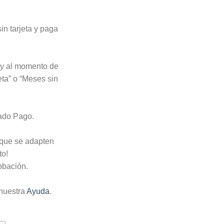
n tarjeta y paga
o y al momento de
eta” o “Meses sin
cado Pago.
 que se adapten
to!
obación.
nuestra
Ayuda
.