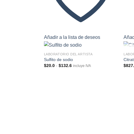
Añadir a la lista de deseos
Añadi
LABORATORIO DEL ARTISTA
LABO
Sulfito de sodio
Citra
Rango
$
20.0
-
$
132.6
$
827
incluye IVA
de
Añadir
precios:
a la
desde
lista de
$20.0
deseos
hasta
$132.6