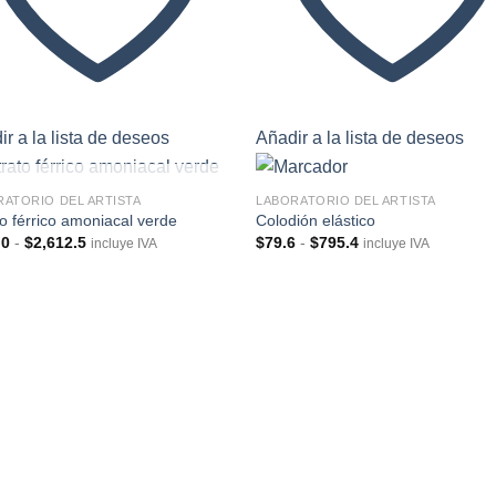
r a la lista de deseos
Añadir a la lista de deseos
SIN EXISTENCIAS
RATORIO DEL ARTISTA
LABORATORIO DEL ARTISTA
to férrico amoniacal verde
Colodión elástico
Rango
Rango
.0
-
$
2,612.5
$
79.6
-
$
795.4
incluye IVA
incluye IVA
de
de
Añadir
Aña
precios:
precios:
a la
a l
desde
desde
lista de
lista
$827.0
$79.6
deseos
des
hasta
hasta
$2,612.5
$795.4