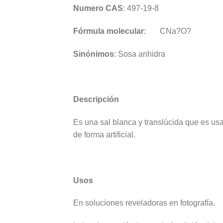
comportamiento
Numero CAS
: 497-19-8
mientras visitas
nuestro sitio,
aumentas la
Fórmula molecular
: CNa?O?
posibilidad de
ver contenido y
Sinónimos
: Sosa anhidra
ofertas
personalizados.
Descripción
Es una sal blanca y translúcida que es usa
de forma artificial.
Usos
En soluciones reveladoras en fotografía.