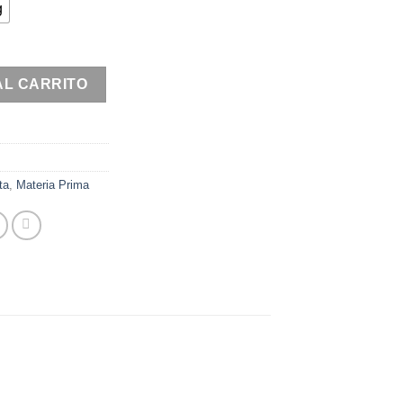
g
idad
AL CARRITO
ta
,
Materia Prima