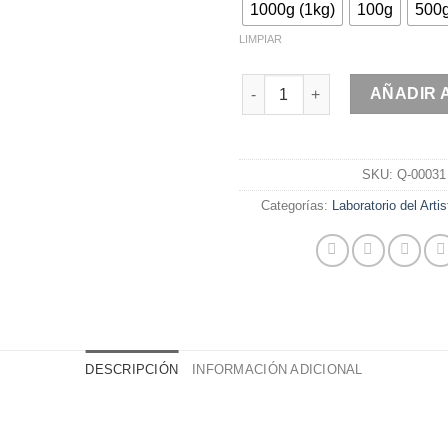
1000g (1kg)
100g
500
LIMPIAR
Carbonato de sodio anh. cant
AÑADIR 
SKU:
Q-00031
Categorías:
Laboratorio del Artis
DESCRIPCIÓN
INFORMACIÓN ADICIONAL