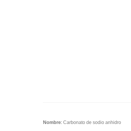
base a cómo
se usa la
web.
Experiencia
Para que
nuestra web
funcione lo
mejor posible
durante tu
visita. Si
rechaza estas
cookies,
algunas
funcionalidades
desaparecerán
de la web.
Marketing
Al compartir tus
Nombre
: Carbonato de sodio anhidro
intereses y