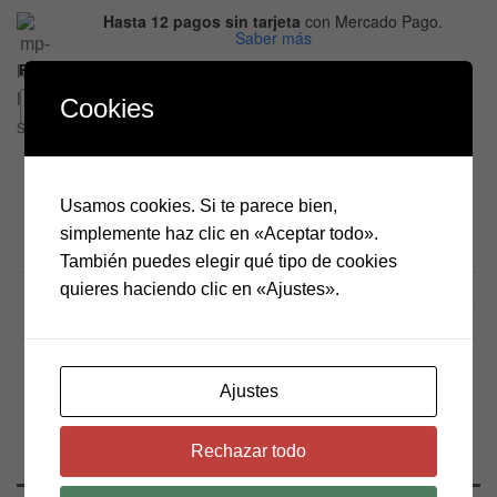
$12.0
Hasta 12 pagos sin tarjeta
con Mercado Pago.
hasta
Saber más
$119.0
Peso
Cookies
1000g (1kg)
100g
500g
Talco cantidad
AÑADIR AL CARRITO
Usamos cookies. Si te parece bien,
simplemente haz clic en «Aceptar todo».
También puedes elegir qué tipo de cookies
quieres haciendo clic en «Ajustes».
SKU:
Q-00078
Categorías:
Laboratorio del Artista
,
Materia Prima
Ajustes
Rechazar todo