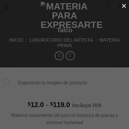
×
Skip
to
content
Talco
INICIO
/
LABORATORIO DEL ARTISTA
/
MATERIA
PRIMA
Rango
12.0
-
119.0
$
$
incluye IVA
de
Material sumamente útil para la limpieza de placas y
precios:
eliminar humedad
desde