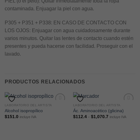
PIEL (o el pelo): Quitar inmediatamente toda la ropa
contaminada. Enjuagar la piel con agua.
P305 + P351 + P338: EN CASO DE CONTACTO CON
LOS OJOS: Enjuagar con agua cuidadosamente durante
varios minutos. Quitar las lentes de contacto cuando estén
presentes y pueda hacerse con facilidad. Proseguir con el
lavado.
PRODUCTOS RELACIONADOS
LABORATORIO DEL ARTISTA
LABORATORIO DEL ARTISTA
Alcohol isopropílico
Ác. Aminoacético (glicina)
Rango
$
151.0
$
112.4
-
$
1,070.7
incluye IVA
incluye IVA
de
precios:
desde
$112.4
hasta