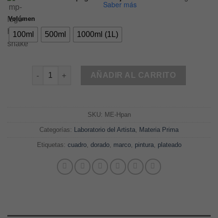
$22.6
Saber más
hasta
Volúmen
$340.0
100ml
500ml
1000ml (1L)
100 hojas pan para laminado cantidad
AÑADIR AL CARRITO
SKU:
ME-Hpan
Categorías:
Laboratorio del Artista
,
Materia Prima
Etiquetas:
cuadro
,
dorado
,
marco
,
pintura
,
plateado