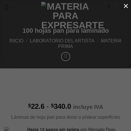
×
Skip
to
content
100 hojas pan para laminado
INICIO
/
LABORATORIO DEL ARTISTA
/
MATERIA
PRIMA
Rango
22.6
-
340.0
$
$
incluye IVA
de
Láminas de hoja pan para dorar o platear superficies
precios:
desde
Hasta 12 pagos sin tarjeta
con Mercado Pago.