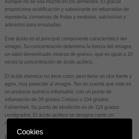
Aunque no se usa mucho en los alimentos. El glacial
proporciona acidificación y saborizante en rebanadas de
repostería, conservas de frutas y verduras, salchichas y
aderezos para ensaladas.
Este ácido es el principal componente característico del
vinagre. Su concentración determina la fuerza del vinagre,
un valor denominado «fuerza de grano», que es igual a 10
veces la concentración de ácido acético.
El ácido etanoico no tiene color, pero tiene un olor fuerte y
agrio, muy parecido al vinagre. Ten en cuenta que este es
un producto químico inflamable, con un punto de
inflamación de 39 grados Celsius o 104 grados
Fahrenheit. Su punto de ebullición es de 118 grados
centígrados. El ácido acético se designa como un
compuesto orgánico volátil.
Cookies
Este ácido absorbe la humedad, por lo que se clasifica