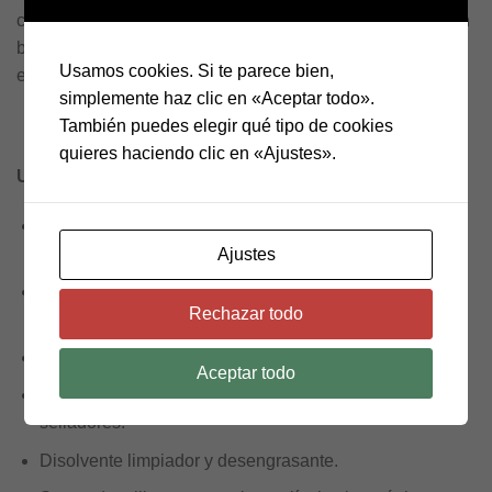
como higroscópico. Puede reaccionar poderosamente con
bases o ácidos. En altas concentraciones también corroe
Usamos cookies. Si te parece bien,
el metal y degrada los plásticos y el caucho.
simplemente haz clic en «Aceptar todo».
También puedes elegir qué tipo de cookies
quieres haciendo clic en «Ajustes».
Usos
Fabricación de artículos de plástico como botellas y
otros materiales sintéticos.
Ajustes
Fabricación de tintes, pigmentos y aditivos para
Rechazar todo
pinturas y recubrimientos.
Se utiliza en la impresión sobre tela.
Aceptar todo
Es un componente del pegamento para madera y otros
selladores.
Disolvente limpiador y desengrasante.