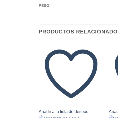
comportamiento
mientras visitas
PESO
nuestro sitio,
aumentas la
posibilidad de
ver contenido y
ofertas
PRODUCTOS RELACIONADO
personalizados.
Añadir a la lista de deseos
Añadi