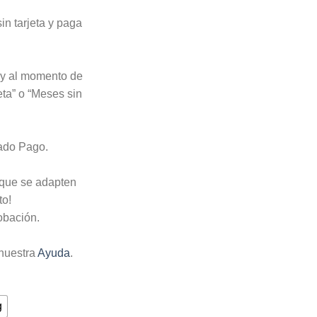
n tarjeta y paga
o y al momento de
eta” o “Meses sin
cado Pago.
 que se adapten
to!
obación.
nuestra
Ayuda
.
g