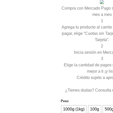
Compra con Mercado Pago si
mes a mes
1
Agrega tu producto al carrit
pagar, elige “Cuotas sin Tarj
Tarjeta”.
2
Inicia sesión en Mer
3
Elige la cantidad de pagos
mejor a ti ¡y lis
Crédito sujeto a apr
¿Tienes dudas? Consulta 
Peso
1000g (1kg)
100g
500