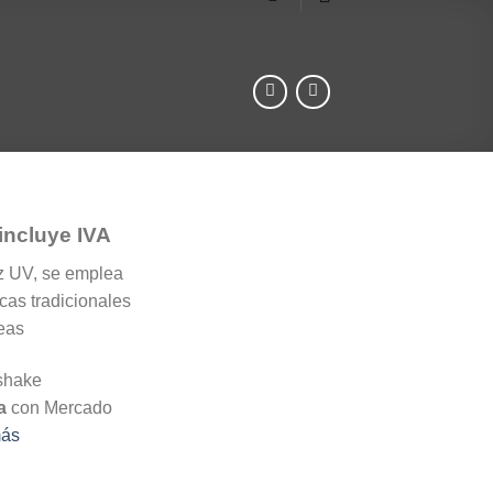
Rango
incluye IVA
de
uz UV, se emplea
precios:
icas tradicionales
desde
eas
$433.0
hasta
$4,329.0
a
con Mercado
más